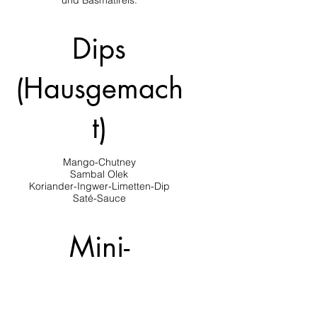
und Basmatireis.
Dips
(Hausgemach
t)
Mango-Chutney
Sambal Olek
Koriander-Ingwer-Limetten-Dip
Saté-Sauce
Mini-
Frühlingsrolle