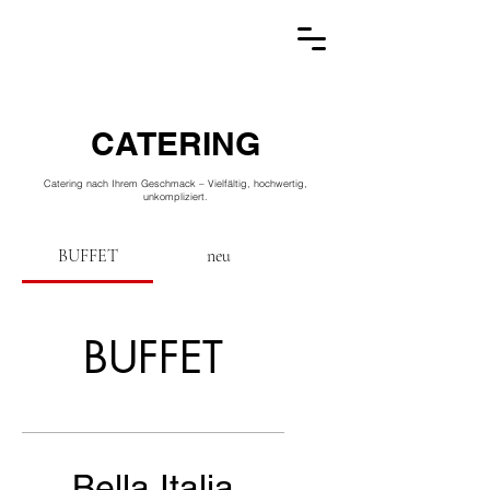
CATERING
Catering nach Ihrem Geschmack – Vielfältig, hochwertig,
unkompliziert.
BUFFET
neu
BUFFET
Unsere Partner
Bella Italia